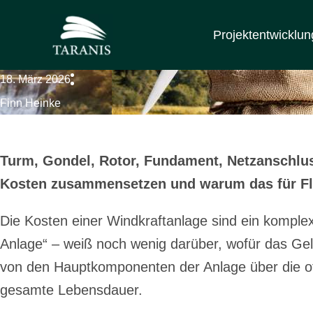
Kosten 
Zum
Inhalt
Projektentwicklun
springen
18. März 2026
Finn Heinke
Turm, Gondel, Rotor, Fundament, Netzanschluss
Kosten zusammensetzen und warum das für Flä
Die Kosten einer Windkraftanlage sind ein kompl
Anlage“ – weiß noch wenig darüber, wofür das Geld
von den Hauptkomponenten der Anlage über die of
gesamte Lebensdauer.