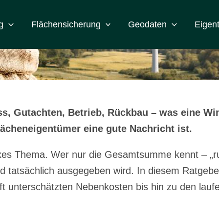
einer Windkra
g
Flächensicherung
Geodaten
Eigen
, Gutachten, Betrieb, Rückbau – was eine Wind
cheneigentümer eine gute Nachricht ist.
exes Thema. Wer nur die Gesamtsumme kennt – „run
 tatsächlich ausgegeben wird. In diesem Ratgeber 
t unterschätzten Nebenkosten bis hin zu den lauf