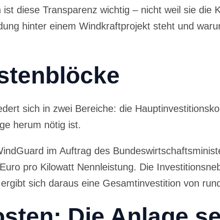
 diese Transparenz wichtig – nicht weil sie die Ko
idung hinter einem Windkraftprojekt steht und waru
stenblöcke
dert sich in zwei Bereiche: die Hauptinvestitionsko
ge herum nötig ist.
indGuard im Auftrag des Bundeswirtschaftsminist
0 Euro pro Kilowatt Nennleistung. Die Investition
gibt sich daraus eine Gesamtinvestition von rund 
sten: Die Anlage se